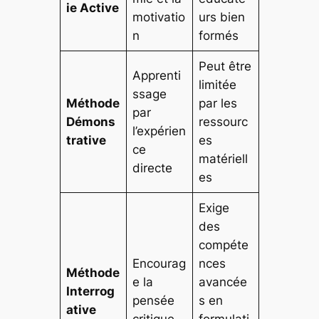
ie Active
motivatio
urs bien
n
formés
Peut être
Apprenti
limitée
ssage
Méthode
par les
par
Démons
ressourc
l’expérien
trative
es
ce
matériell
directe
es
Exige
des
compéte
Encourag
nces
Méthode
e la
avancée
Interrog
pensée
s en
ative