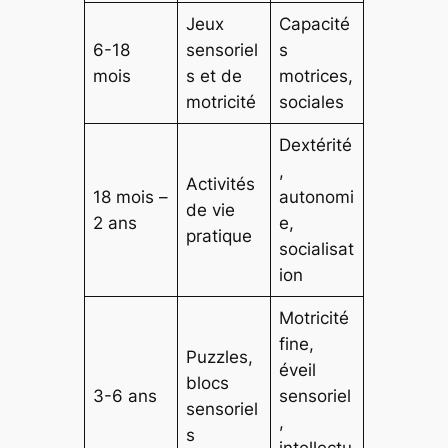
Jeux
Capacité
6-18
sensoriel
s
mois
s et de
motrices,
motricité
sociales
Dextérité
,
Activités
18 mois –
autonomi
de vie
2 ans
e,
pratique
socialisat
ion
Motricité
fine,
Puzzles,
éveil
blocs
3-6 ans
sensoriel
sensoriel
,
s