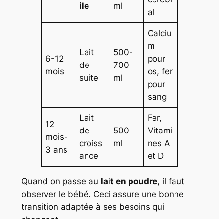
ile
ml
al
Calciu
m
Lait
500-
6-12
pour
de
700
mois
os, fer
suite
ml
pour
sang
Lait
Fer,
12
de
500
Vitami
mois-
croiss
ml
nes A
3 ans
ance
et D
Quand on passe au
lait en poudre
, il faut
observer le bébé. Ceci assure une bonne
transition adaptée à ses besoins qui