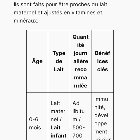
Ils sont faits pour être proches du lait
maternel et ajustés en vitamines et
minéraux.
Quant
ité
Type
journ
Bénéf
Âge
de
alière
ices
Lait
reco
clés
mma
ndée
Immu
Lait
Ad
nité,
mater
libitu
dével
0-6
nel /
m /
oppe
mois
Lait
500-
ment
infant
700
cérébr